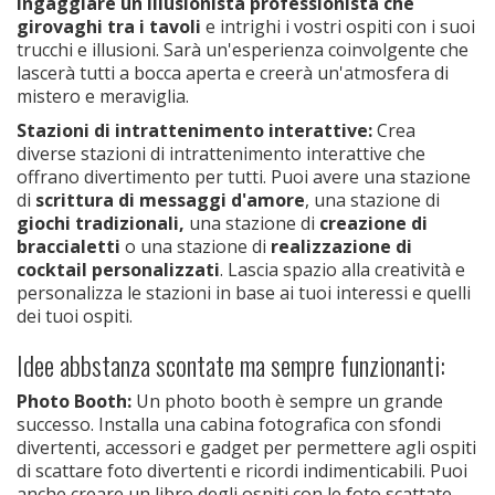
Ingaggiare un illusionista professionista che
girovaghi tra i tavoli
e intrighi i vostri ospiti con i suoi
trucchi e illusioni. Sarà un'esperienza coinvolgente che
lascerà tutti a bocca aperta e creerà un'atmosfera di
mistero e meraviglia.
Stazioni di intrattenimento interattive:
Crea
diverse stazioni di intrattenimento interattive che
offrano divertimento per tutti. Puoi avere una stazione
di
scrittura di messaggi d'amore
, una stazione di
giochi tradizionali,
una stazione di
creazione di
braccialetti
o una stazione di
realizzazione di
cocktail personalizzati
. Lascia spazio alla creatività e
personalizza le stazioni in base ai tuoi interessi e quelli
dei tuoi ospiti.
Idee abbstanza scontate ma sempre funzionanti:
Photo Booth:
Un photo booth è sempre un grande
successo. Installa una cabina fotografica con sfondi
divertenti, accessori e gadget per permettere agli ospiti
di scattare foto divertenti e ricordi indimenticabili. Puoi
anche creare un libro degli ospiti con le foto scattate,