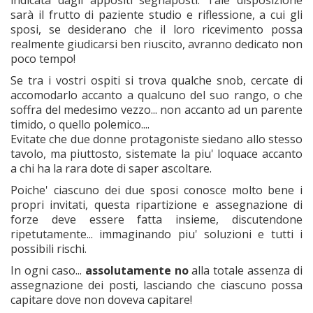
sarà il frutto di paziente studio e riflessione, a cui gli
sposi, se desiderano che il loro ricevimento possa
realmente giudicarsi ben riuscito, avranno dedicato non
poco tempo!
Se tra i vostri ospiti si trova qualche snob, cercate di
accomodarlo accanto a qualcuno del suo rango, o che
soffra del medesimo vezzo... non accanto ad un parente
timido, o quello polemico....
Evitate che due donne protagoniste siedano allo stesso
tavolo, ma piuttosto, sistemate la piu' loquace accanto
a chi ha la rara dote di saper ascoltare.
Poiche' ciascuno dei due sposi conosce molto bene i
propri invitati, questa ripartizione e assegnazione di
forze deve essere fatta insieme, discutendone
ripetutamente... immaginando piu' soluzioni e tutti i
possibili rischi.
In ogni caso...
assolutamente no
alla totale assenza di
assegnazione dei posti, lasciando che ciascuno possa
capitare dove non doveva capitare!