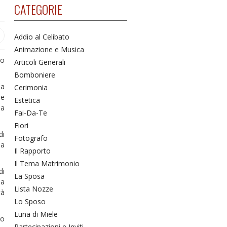
CATEGORIE
Addio al Celibato
Animazione e Musica
to
Articoli Generali
Bomboniere
la
Cerimonia
le
Estetica
na
Fai-Da-Te
Fiori
di
Fotografo
 a
Il Rapporto
Il Tema Matrimonio
di
La Sposa
na
Lista Nozze
tà
Lo Sposo
Luna di Miele
ro
Partecipazioni e Inviti