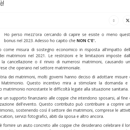
è!
Ho perso mezz'ora cercando di capire se esiste o meno ques
bonus nel 2023. Adesso ho capito che
NON C'E'.
 come misura di sostegno economico in risposta all'impatto del
 matrimoni nel 2021. Le restrizioni e le limitazioni imposte dal
 la cancellazione o il rinvio di numerosi matrimoni, causando u
mprese che operano nel settore matrimoniale.
dustria dei matrimoni, molti governi hanno deciso di adottare misure 
s Matrimonio. Questo incentivo mira a stimolare la domanda e
ro matrimonio nonostante le difficoltà legate alla situazione sanitaria.
e un supporto finanziario alle coppie che intendono sposarsi, al fine 
izzazione dell'evento. Questo contributo può contribuire a coprire u
rimonio, sostenendo così il settore dei matrimoni, comprese le attivi
ation, servizi fotografici, abiti da sposa e altro ancora.
 è fornire un aiuto concreto alle coppie che desiderano celebrare il lo