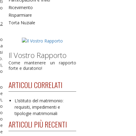
ti
Ricevimento
do
Risparmiare
Torta Nuziale
22
co
La
si
Il Vostro Rapporto
o.
Come mantenere un rapporto
i,
forte e duratorio!
io
ARTICOLI CORRELATI
co
he
i,
L’istituto del matrimonio:
no
requisiti, impedimenti e
zo
tipologie matrimoniali
to
ARTICOLI PIÙ RECENTI
le
se