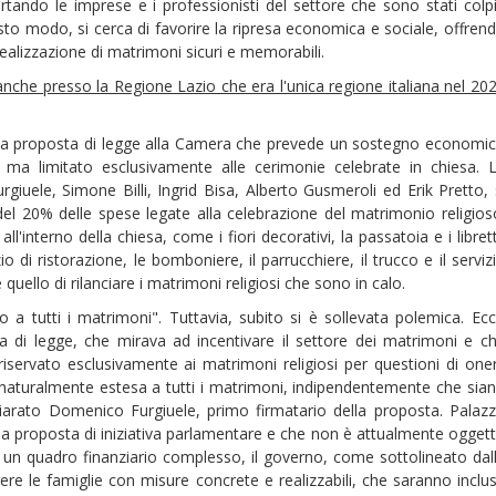
ando le imprese e i professionisti del settore che sono stati colpi
to modo, si cerca di favorire la ripresa economica e sociale, offren
ealizzazione di matrimoni sicuri e memorabili.
nche presso la Regione Lazio che era l'unica regione italiana nel 20
a proposta di legge alla Camera che prevede un sostegno economi
 ma limitato esclusivamente alle cerimonie celebrate in chiesa. 
iuele, Simone Billi, Ingrid Bisa, Alberto Gusmeroli ed Erik Pretto, 
del 20% delle spese legate alla celebrazione del matrimonio religios
'interno della chiesa, come i fiori decorativi, la passatoia e i librett
zio di ristorazione, le bomboniere, il parrucchiere, il trucco e il serviz
quello di rilanciare i matrimoni religiosi che sono in calo.
o a tutti i matrimoni". Tuttavia, subito si è sollevata polemica. Ec
a di legge, che mirava ad incentivare il settore dei matrimoni e c
servato esclusivamente ai matrimoni religiosi per questioni di oner
à naturalmente estesa a tutti i matrimoni, indipendentemente che sia
chiarato Domenico Furgiuele, primo firmatario della proposta. Palaz
una proposta di iniziativa parlamentare e che non è attualmente ogget
i un quadro finanziario complesso, il governo, come sottolineato dal
ere le famiglie con misure concrete e realizzabili, che saranno inclu