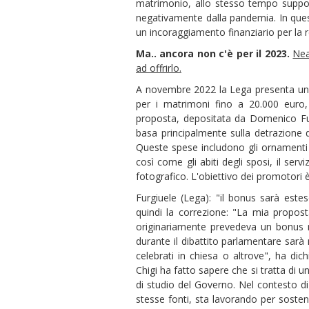
matrimonio, allo stesso tempo support
negativamente dalla pandemia. In ques
un incoraggiamento finanziario per la r
Ma.. ancora non c'è per il 2023.
Nea
ad offrirlo.
A novembre 2022 la Lega presenta un
per i matrimoni fino a 20.000 euro,
proposta, depositata da Domenico Furg
basa principalmente sulla detrazione 
Queste spese includono gli ornamenti all
così come gli abiti degli sposi, il servi
fotografico. L'obiettivo dei promotori è 
Furgiuele (Lega): "il bonus sarà estes
quindi la correzione: "La mia propost
originariamente prevedeva un bonus ri
durante il dibattito parlamentare sar
celebrati in chiesa o altrove", ha di
Chigi ha fatto sapere che si tratta di 
di studio del Governo. Nel contesto d
stesse fonti, sta lavorando per sosten