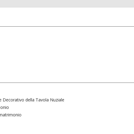
o
re Decorativo della Tavola Nuziale
monio
l matrimonio