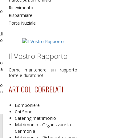
Ricevimento
do
Risparmiare
Torta Nuziale
di
do
Il Vostro Rapporto
ro
 a
Come mantenere un rapporto
forte e duratorio!
no
ARTICOLI CORRELATI
un
Bomboniere
Chi Sono
Catering matrimonio
Matrimonio - Organizzare la
Cerimonia
Matrimonio - Ristorante, come