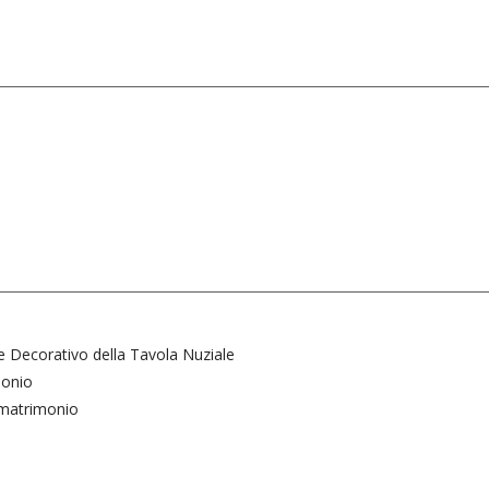
o
re Decorativo della Tavola Nuziale
monio
l matrimonio