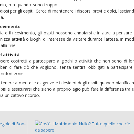
monio, ma quando sono troppo
iosi per gli ospiti. Cerca di mantenere i discorsi brevi e dolci, lascian
ia.
icevimento
a e il ricevimento, gli ospiti possono annoiarsi e iniziare a pensare 
zza attività o luoghi di interesse da visitare durante l'attesa, in mo
alla fine.
d attività
ssere costretti a partecipare a giochi o attività che non sono di lo
liberi di fare ciò che vogliono, senza sentirsi obbligati a partecipare
comfort zone.
 tenere a mente le esigenze e i desideri degli ospiti quando pianifica
iti e assicurarsi che siano a proprio agio può fare la differenza tra 
a un cattivo ricordo.