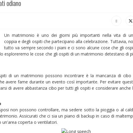
ati odiano
Un matrimonio è uno dei giorni più importanti nella vita di u
coppia e degli ospiti che partecipano alla celebrazione. Tuttavia, n
tutto va sempre secondo i piani e ci sono alcune cose che gli ospi
lo esploreremo le cose che gli ospiti di un matrimonio detestano di p
ospiti di un matrimonio possono incontrare è la mancanza di cibo
 che avere fame durante un evento così importante. Per evitare ques
rsi di avere abbastanza cibo per tutti gli ospiti e considerare anche 
o
sposi non possono controllare, ma sedere sotto la pioggia o al cal
atrimonio. Assicurati che ci sia un piano di backup in caso di maltem
un'area coperta o ventilatori.