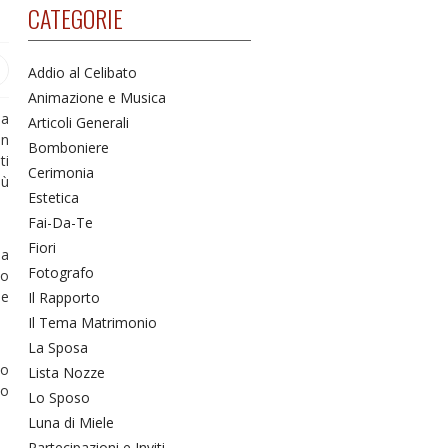
CATEGORIE
Addio al Celibato
Animazione e Musica
na
Articoli Generali
on
Bomboniere
ti
Cerimonia
iù
Estetica
Fai-Da-Te
Fiori
 a
Fotografo
to
le
Il Rapporto
Il Tema Matrimonio
La Sposa
do
Lista Nozze
po
Lo Sposo
Luna di Miele
Partecipazioni e Inviti