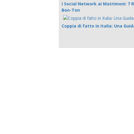
I Social Network ai Matrimoni: 7 
Bon-Ton
Coppia di fatto in Italia: Una Gu