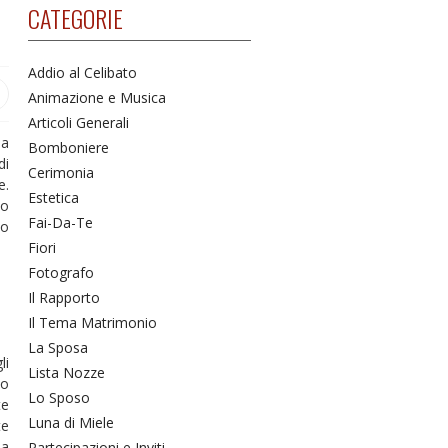
CATEGORIE
Addio al Celibato
Animazione e Musica
Articoli Generali
la
Bomboniere
di
Cerimonia
e.
Estetica
lo
Fai-Da-Te
lo
Fiori
Fotografo
Il Rapporto
Il Tema Matrimonio
La Sposa
li
Lista Nozze
lo
Lo Sposo
te
Luna di Miele
te
da
Partecipazioni e Inviti