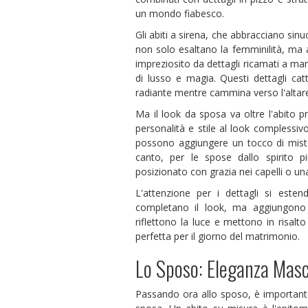
un mondo fiabesco.
Gli abiti a sirena, che abbracciano sinu
non solo esaltano la femminilità, ma 
impreziosito da dettagli ricamati a man
di lusso e magia. Questi dettagli ca
radiante mentre cammina verso l'altar
Ma il look da sposa va oltre l'abito p
personalità e stile al look complessiv
possono aggiungere un tocco di miste
canto, per le spose dallo spirito 
posizionato con grazia nei capelli o una
L'attenzione per i dettagli si estende
completano il look, ma aggiungono a
riflettono la luce e mettono in risal
perfetta per il giorno del matrimonio.
Lo Sposo: Eleganza Masch
Passando ora allo sposo, è importante 