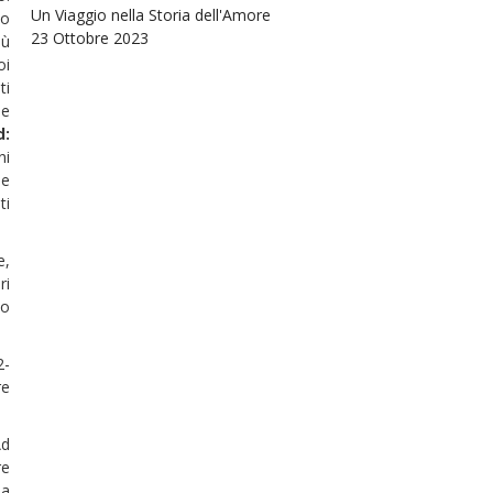
Un Viaggio nella Storia dell'Amore
so
23 Ottobre 2023
iù
oi
ti
 e
d:
ni
se
ti
e,
ri
 o
2-
re
Ad
re
la