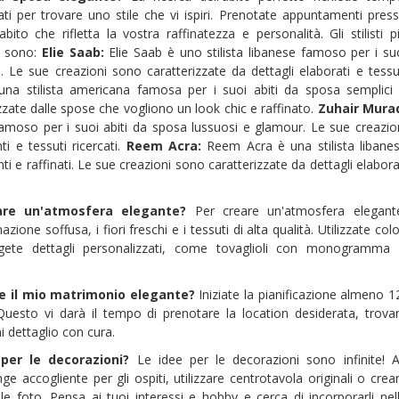
omati per trovare uno stile che vi ispiri. Prenotate appuntamenti pres
ito che rifletta la vostra raffinatezza e personalità. Gli stilisti p
o sono:
Elie Saab:
Elie Saab è uno stilista libanese famoso per i su
. Le sue creazioni sono caratterizzate da dettagli elaborati e tessu
a stilista americana famosa per i suoi abiti da sposa semplici
ate dalle spose che vogliono un look chic e raffinato.
Zuhair Mura
famoso per i suoi abiti da sposa lussuosi e glamour. Le sue creazio
i e tessuti ricercati.
Reem Acra:
Reem Acra è una stilista libane
i e raffinati. Le sue creazioni sono caratterizzate da dettagli elabora
are un'atmosfera elegante?
Per creare un'atmosfera elegant
zione soffusa, i fiori freschi e i tessuti di alta qualità. Utilizzate colo
ungete dettagli personalizzati, come tovaglioli con monogramma
re il mio matrimonio elegante?
Iniziate la pianificazione almeno 1
Questo vi darà il tempo di prenotare la location desiderata, trova
ni dettaglio con cura.
per le decorazioni?
Le idee per le decorazioni sono infinite! 
 accogliente per gli ospiti, utilizzare centrotavola originali o crea
e foto. Pensa ai tuoi interessi e hobby e cerca di incorporarli nel