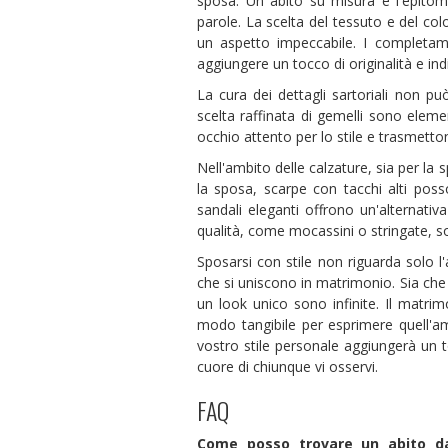
sposa. Un abito su misura è l'epitom
parole. La scelta del tessuto e del c
un aspetto impeccabile. I completam
aggiungere un tocco di originalità e indi
La cura dei dettagli sartoriali non pu
scelta raffinata di gemelli sono eleme
occhio attento per lo stile e trasmetto
Nell'ambito delle calzature, sia per la 
la sposa, scarpe con tacchi alti posso
sandali eleganti offrono un'alternati
qualità, come mocassini o stringate, s
Sposarsi con stile non riguarda solo l
che si uniscono in matrimonio. Sia che 
un look unico sono infinite. Il matrim
modo tangibile per esprimere quell'a
vostro stile personale aggiungerà un t
cuore di chiunque vi osservi.
FAQ
Come posso trovare un abito d