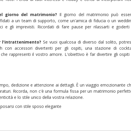
el giorno del matrimonio?
Il giorno del matrimonio può esse
idati a un team di supporto, come un'amica di fiducia o un weddi
ici e gli imprevisti. Ricordati di fare pause per rilassarti e goderti 
 l'intrattenimento?
Se vuoi qualcosa di diverso dal solito, potres
 con accessori divertenti per gli ospiti, una stazione di cockta
he rappresenti il vostro amore. L'obiettivo è far divertire gli ospiti
mpo, dedizione e attenzione ai dettagli. È un viaggio emozionante c
 duraturi. Ricorda, non c'è una formula fissa per un matrimonio perfett
nticità e lo stile unico della vostra relazione.