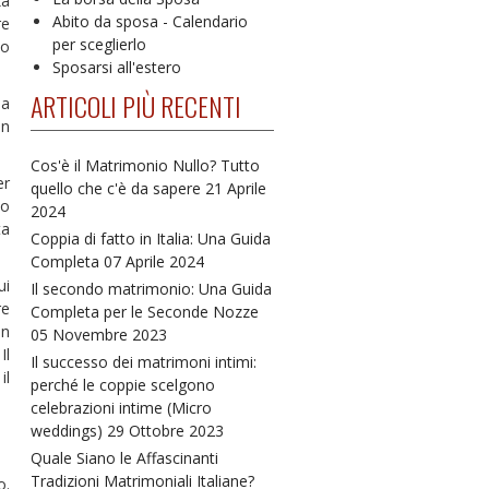
za
Abito da sposa - Calendario
re
per sceglierlo
no
Sposarsi all'estero
ARTICOLI PIÙ RECENTI
na
un
Cos'è il Matrimonio Nullo? Tutto
er
quello che c'è da sapere
21 Aprile
 o
2024
ta
Coppia di fatto in Italia: Una Guida
Completa
07 Aprile 2024
ui
Il secondo matrimonio: Una Guida
re
Completa per le Seconde Nozze
un
05 Novembre 2023
Il
Il successo dei matrimoni intimi:
il
perché le coppie scelgono
celebrazioni intime (Micro
weddings)
29 Ottobre 2023
Quale Siano le Affascinanti
Tradizioni Matrimoniali Italiane?
o.