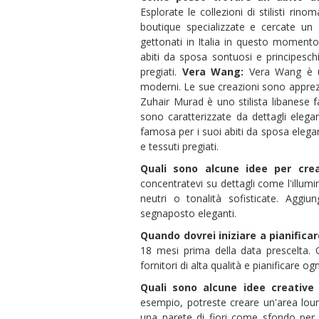
Esplorate le collezioni di stilisti rin
boutique specializzate e cercate un ab
gettonati in Italia in questo moment
abiti da sposa sontuosi e principeschi
pregiati.
Vera Wang:
Vera Wang è un
moderni. Le sue creazioni sono apprezz
Zuhair Murad è uno stilista libanese 
sono caratterizzate da dettagli elegant
famosa per i suoi abiti da sposa elegant
e tessuti pregiati.
Quali sono alcune idee per cre
concentratevi su dettagli come l'illumina
neutri o tonalità sofisticate. Aggi
segnaposto eleganti.
Quando dovrei iniziare a pianifica
18 mesi prima della data prescelta. 
fornitori di alta qualità e pianificare og
Quali sono alcune idee creative 
esempio, potreste creare un'area lounge
una parete di fiori come sfondo per l