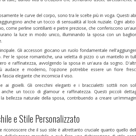
osamente le curve del corpo, sono tra le scelte più in voga. Questi abi
aggiungono anche un tocco di sensualità al look nuziale. Ogni abito
o, come perline scintillanti e pietre preziose, che conferiscono un'au
tturano la luce in modo unico, illuminando la sposa con un baglio
e.
rincipale. Gli accessori giocano un ruolo fondamentale nell'aggiunge
o. Per le spose romantiche, una veletta di pizzo o un mantello in tul
ro e raffinatezza, avvolgendo la sposa in un'aura da sogno. D'alt
più audace e moderno, l'opzione potrebbe essere un fiore fres
 fascia elegante che incornicia il viso.
 ai gioielli. Gli orecchini eleganti e i braccialetti sottili non so
nche un tocco di glamour e raffinatezza. Questi piccoli dettag
to la bellezza naturale della sposa, contribuendo a creare un'immagi
ile e Stile Personalizzato
riconoscere che il suo stile è altrettanto cruciale quanto quello del