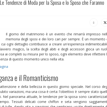
 Le Tendenze di Moda per la Sposa e lo Sposo che Faranno
Il giorno del matrimonio è un evento che rimarrà impresso nel
memoria degli sposi e dei loro cari per sempre. È un momento 
cui ogni dettaglio contribuisce a creare un'esperienza indimenticabil
avvero magico, la scelta degli abiti e degli accessori gioca un ruo
posa ai completi su misura per lo sposo, ogni elemento deve riflettere 
essenza di questo momento unico nella vita.
pagina
eganza e il Romanticismo
'attenzione e della bellezza in questo giorno speciale. Nel corso deg
bito variazioni, ma una cosa è certa: l'obiettivo è sempre stato quel
ini. Nel panorama attuale, le tendenze per la sposa sono caratterizza
empo. Tessuti delicati come chiffon e seta vengono saggiamen
ti di tulle, dando vita a creazioni che sembrano uscite direttamente 