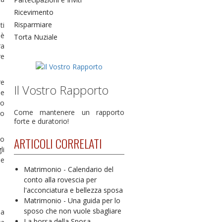
Ricevimento
Risparmiare
ti
 è
Torta Nuziale
ra
re
re
Il Vostro Rapporto
le
ro
Come mantenere un rapporto
co
forte e duratorio!
lo
ARTICOLI CORRELATI
li
ne
Matrimonio - Calendario del
conto alla rovescia per
l'acconciatura e bellezza sposa
Matrimonio - Una guida per lo
sposo che non vuole sbagliare
la
La borsa della Sposa