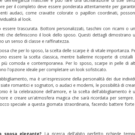
e dell'eleganza maschile e può fare una dichiarazione di stile sen
olore per il completo deve essere ponderata attentamente per garanti
enti audaci, come cravatte colorate o papillon coordinati, posso
vidualità al look.
ò essere trascurata. Bottoni personalizzati, taschini con ricami o u
nti che definiscono il look dello sposo. Questi dettagli dimostrano 
no un senso di classe e raffinatezza.
sposa che per lo sposo, la scelta delle scarpe è di vitale importanza. P
no essere la scelta classica, mentre ballerine ricoperte di cristalli
va più comoda e contemporanea. Per lo sposo, scarpe in pelle di al
ono l'opzione ideale per completare un look sofisticato.
'abbigliamento, ma è un'espressione della personalità dei due individ
siate romantici e sognatori, o audaci e moderni, le possibilità di crea
onio è la celebrazione dell'amore, e la scelta dell'abbigliamento è 
more e creare un'atmosfera magica che sarà ricordata per sempre. 
occo speciale a questa giornata straordinaria, facendo battere forte 
a sposa elegante?
La ricerca dell'abito perfetto richiede temp