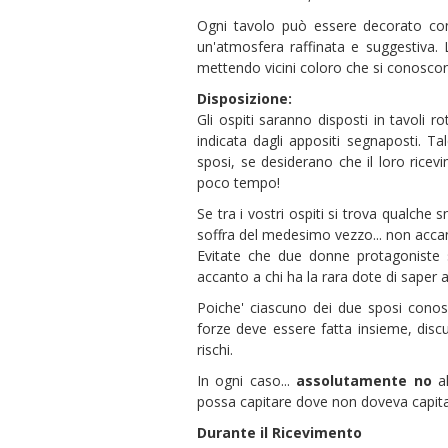
Ogni tavolo può essere decorato co
un'atmosfera raffinata e suggestiva. 
mettendo vicini coloro che si conosco
Disposizione:
Gli ospiti saranno disposti in tavoli
indicata dagli appositi segnaposti. Tal
sposi, se desiderano che il loro rice
poco tempo!
Se tra i vostri ospiti si trova qualch
soffra del medesimo vezzo... non accan
Evitate che due donne protagoniste s
accanto a chi ha la rara dote di saper a
Poiche' ciascuno dei due sposi conosc
forze deve essere fatta insieme, discu
rischi.
In ogni caso...
assolutamente no
al
possa capitare dove non doveva capita
Durante il Ricevimento