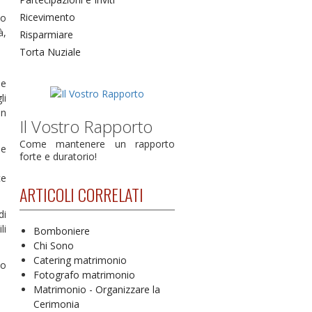
Ricevimento
no
à,
Risparmiare
Torta Nuziale
ne
li
on
Il Vostro Rapporto
Come mantenere un rapporto
he
forte e duratorio!
ce
ARTICOLI CORRELATI
di
li
Bomboniere
Chi Sono
Catering matrimonio
no
Fotografo matrimonio
Matrimonio - Organizzare la
Cerimonia