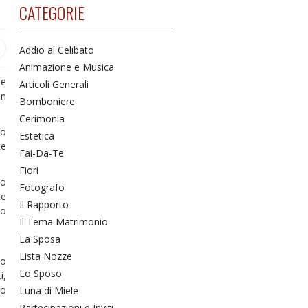
CATEGORIE
Addio al Celibato
Animazione e Musica
le
Articoli Generali
un
Bomboniere
Cerimonia
lo
Estetica
te
Fai-Da-Te
Fiori
lo
Fotografo
te
Il Rapporto
no
Il Tema Matrimonio
La Sposa
Lista Nozze
to
Lo Sposo
i,
 o
Luna di Miele
Partecipazioni e Inviti