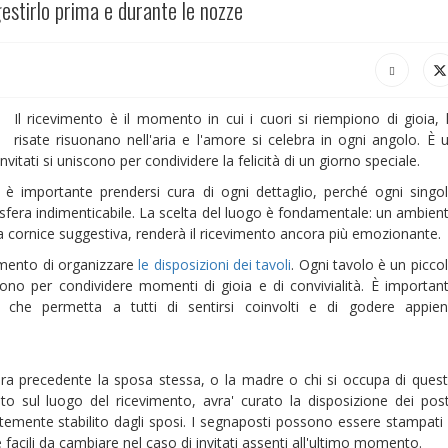
stirlo prima e durante le nozze
Il ricevimento è il momento in cui i cuori si riempiono di gioia, 
risate risuonano nell'aria e l'amore si celebra in ogni angolo. È 
vitati si uniscono per condividere la felicità di un giorno speciale.
, è importante prendersi cura di ogni dettaglio, perché ogni singo
sfera indimenticabile. La scelta del luogo è fondamentale: un ambien
 cornice suggestiva, renderà il ricevimento ancora più emozionante.
omento di organizzare
le disposizioni dei tavoli
. Ogni tavolo è un picco
cono per condividere momenti di gioia e di convivialità. È importan
 che permetta a tutti di sentirsi coinvolti e di godere appie
sera precedente la sposa stessa, o la madre o chi si occupa di ques
ato sul luogo del ricevimento, avra' curato la disposizione dei post
emente stabilito dagli sposi. I segnaposti possono essere stampati
facili da cambiare nel caso di invitati assenti all'ultimo momento.