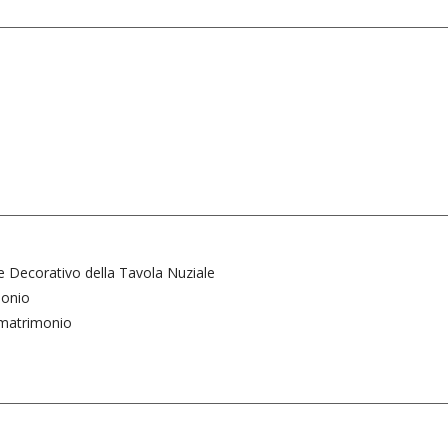
o
re Decorativo della Tavola Nuziale
monio
l matrimonio