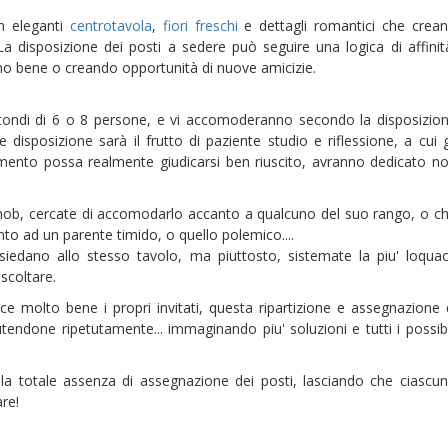
n eleganti
centrotavola
,
fiori freschi
e dettagli romantici che crea
La disposizione dei posti a sedere può seguire una logica di affinit
no bene o creando opportunità di nuove amicizie.
 rotondi di 6 o 8 persone, e vi accomoderanno secondo la disposizio
e disposizione sarà il frutto di paziente studio e riflessione, a cui g
vimento possa realmente giudicarsi ben riuscito, avranno dedicato n
e snob, cercate di accomodarlo accanto a qualcuno del suo rango, o c
to ad un parente timido, o quello polemico....
iedano allo stesso tavolo, ma piuttosto, sistemate la piu' loqua
scoltare.
e molto bene i propri invitati, questa ripartizione e assegnazione 
tendone ripetutamente... immaginando piu' soluzioni e tutti i possibi
la totale assenza di assegnazione dei posti, lasciando che ciascu
re!