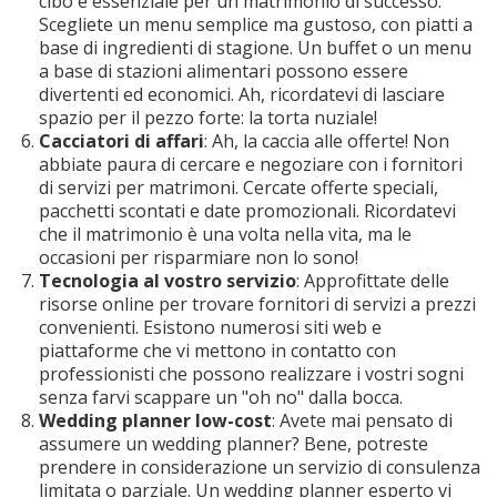
cibo è essenziale per un matrimonio di successo.
Scegliete un menu semplice ma gustoso, con piatti a
base di ingredienti di stagione. Un buffet o un menu
a base di stazioni alimentari possono essere
divertenti ed economici. Ah, ricordatevi di lasciare
spazio per il pezzo forte: la torta nuziale!
Cacciatori di affari
: Ah, la caccia alle offerte! Non
abbiate paura di cercare e negoziare con i fornitori
di servizi per matrimoni. Cercate offerte speciali,
pacchetti scontati e date promozionali. Ricordatevi
che il matrimonio è una volta nella vita, ma le
occasioni per risparmiare non lo sono!
Tecnologia al vostro servizio
: Approfittate delle
risorse online per trovare fornitori di servizi a prezzi
convenienti. Esistono numerosi siti web e
piattaforme che vi mettono in contatto con
professionisti che possono realizzare i vostri sogni
senza farvi scappare un "oh no" dalla bocca.
Wedding planner low-cost
: Avete mai pensato di
assumere un wedding planner? Bene, potreste
prendere in considerazione un servizio di consulenza
limitata o parziale. Un wedding planner esperto vi