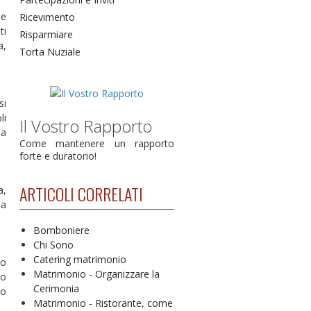
Se
Ricevimento
ti
Risparmiare
a,
Torta Nuziale
si
li
Il Vostro Rapporto
na
Come mantenere un rapporto
forte e duratorio!
ARTICOLI CORRELATI
a,
ia
Bomboniere
Chi Sono
Catering matrimonio
to
Matrimonio - Organizzare la
to
Cerimonia
 o
Matrimonio - Ristorante, come