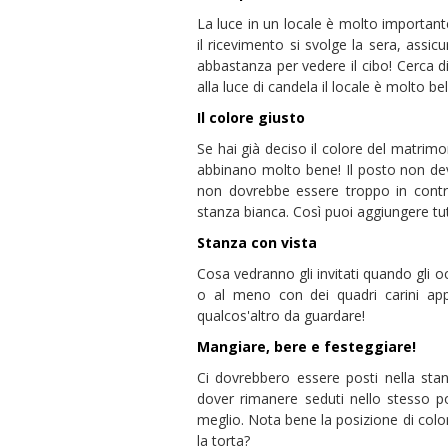
La luce in un locale è molto importante
il ricevimento si svolge la sera, assic
abbastanza per vedere il cibo! Cerca di v
alla luce di candela il locale è molto b
Il colore giusto
Se hai già deciso il colore del matrimo
abbinano molto bene! Il posto non deve
non dovrebbe essere troppo in contra
stanza bianca. Così puoi aggiungere tut
Stanza con vista
Cosa vedranno gli invitati quando gli o
o al meno con dei quadri carini appe
qualcos'altro da guardare!
Mangiare, bere e festeggiare!
Ci dovrebbero essere posti nella sta
dover rimanere seduti nello stesso po
meglio. Nota bene la posizione di colonn
la torta?