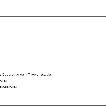
o
re Decorativo della Tavola Nuziale
monio
l matrimonio