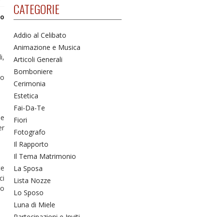
CATEGORIE
to
Addio al Celibato
Animazione e Musica
i,
Articoli Generali
Bomboniere
do
Cerimonia
Estetica
Fai-Da-Te
Se
Fiori
er
Fotografo
Il Rapporto
Il Tema Matrimonio
te
La Sposa
ci
Lista Nozze
lo
Lo Sposo
Luna di Miele
Partecipazioni e Inviti