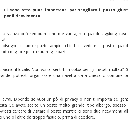
Ci sono otto punti importanti per scegliere il posto gius
per il ricevimento:
o. La stanza può sembrare enorme vuota; ma quando aggiungi tavol
tta!
ai bisogno di uno spazio ampio; chiedi di vedere il posto quan
modo migliore per misurare gli spazi.
icino il locale. Non vorrai sentirti in colpa per gli invitati multati?! 
ande, potresti organizzare una navetta dalla chiesa o comune p
y avrai. Dipende se vuoi un pò di privacy o non ti importa se gen
esta! Se avete scelto un posto molto grande, tipo albergo, spesso 
vresti cercare di visitare il posto mentre ci sono due ricevimenti al
 uno o l'altro dà troppo fastidio, prima di decidere.