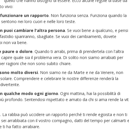
quello che hanno bisogno di essere. Ecco alcune regole di base da
to vivo:
 funzionare un rapporto
. Non funziona senza. Funziona quando la
 sentono nei loro cuori e nelle loro teste.
n puoi cambiare l'altra persona
. Se vuoi bene a qualcuno, e pensi
o fastidio spariranno, sbagliate. Se vuoi dei cambiamenti, dovete
voi non va bene.
re paure o dolore
. Quando ti arrabi, prima di prendertela con l'altra
capire quale sia il problema vera. Di solito non siamo arrabiati per
per ragioni che non sono subito chiare.
 sono molto diversi
. Non siamo ne da Marte e ne da Venere, non
lare. Comprendere e celebrare le nostre differenze renderà la
divertente.
 in qualche modo ogni giorno
. Ogni mattina, hai la possibilità di
più profondo. Sentendosi rispettato e amato da chi si ama rende la vi
o
. La rabbia può uccidere un rapporto perché ti rende egoista e non ti
 sei arrabbiata con il vostro compagno, datti del tempo per calmarti 
 ti ha fatto arrabiare.