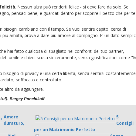
felicità
. Nessun altra può renderti felice - si deve fare da solo. Se
pagno, pensaci bene, e guardati dentro per scoprire il pezzo che per te
tri bisogni cambiano con il tempo. Se vuoi sentire capito, cerca di
ti più amata, prova a dare più amore al compagno. E' un dato sempli
 che hai fatto qualcosa di sbagliato nei confronti del tuo partner,
eti umile e chiedi scusa sinceramente, senza giustificazioni come "M
"
no bisogno di privacy e una certa libertà, senza sentirsi costantemente
ardato, soffocato e controllato.
e altro da aggiungere.
to!):
Sergey Ponchikoff
Amore
5
duraturo,
Consigli
per un Matrimonio Perfetto
Nel
Senza