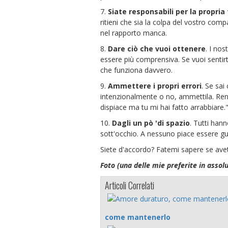
7.
Siate responsabili per la propria 
ritieni che sia la colpa del vostro com
nel rapporto manca.
8.
Dare ciò che vuoi ottenere
. I nos
essere più comprensiva. Se vuoi sentir
che funziona davvero.
9.
Ammettere i propri errori
. Se sai
intenzionalmente o no, ammettila. Rend
dispiace ma tu mi hai fatto arrabbiare.
10.
Dagli un pò 'di spazio
. Tutti han
sott'occhio. A nessuno piace essere gu
Siete d'accordo? Fatemi sapere se avet
Foto (una delle mie preferite in assolu
Articoli Correlati
come mantenerlo