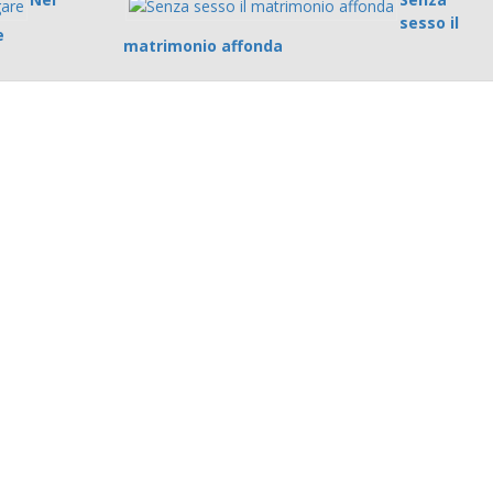
sesso il
e
matrimonio affonda