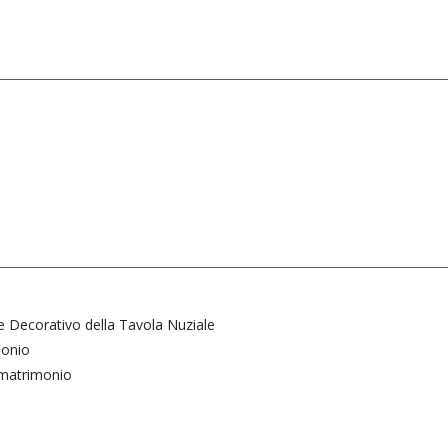
o
re Decorativo della Tavola Nuziale
monio
l matrimonio