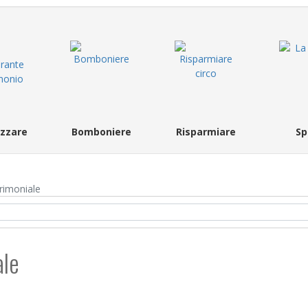
zzare
Bomboniere
Risparmiare
Sp
rimoniale
ale