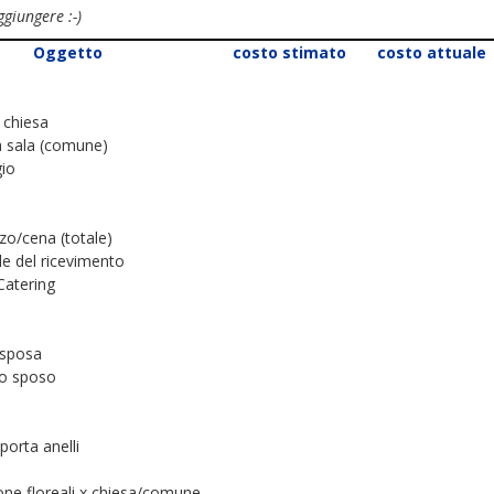
giungere :-)
Oggetto
costo stimato
costo attuale
a chiesa
la sala (comune)
io
zo/cena (totale)
ale del ricevimento
 Catering
 sposa
lo sposo
porta anelli
ne floreali x chiesa/comune