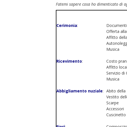
Fatemi sapere cosa ho dimenticato di ag
Cerimonia
:
Documenti
Offerta all
Affitto del
Autonolegg
Musica
Ricevimento
:
Costo pran
Affitto loc
Servizio di
Musica
Abbigliamento nuziale
:
Abito della
Vestito del
Scarpe
Accessori
Cuscinetto 
Fiori
:
Composizio