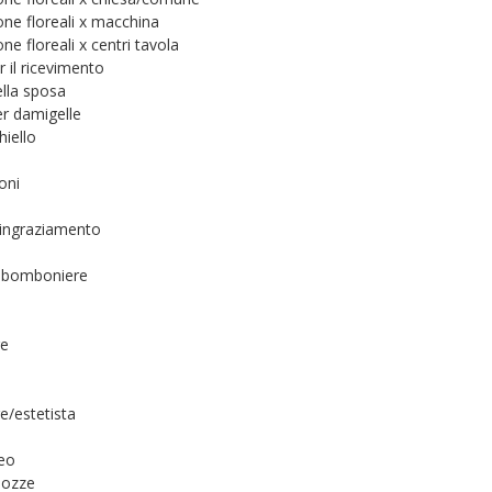
ne floreali x macchina
e floreali x centri tavola
 il ricevimento
lla sposa
r damigelle
hiello
oni
i ringraziamento
 x bomboniere
e
e/estetista
deo
nozze