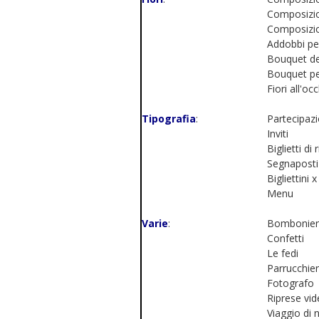
Composizio
Composizion
Addobbi per
Bouquet de
Bouquet pe
Fiori all'occ
Tipografia
:
Partecipazi
Inviti
Biglietti d
Segnaposti
Bigliettini
Menu
Varie
:
Bombonier
Confetti
Le fedi
Parrucchier
Fotografo
Riprese vi
Viaggio di 