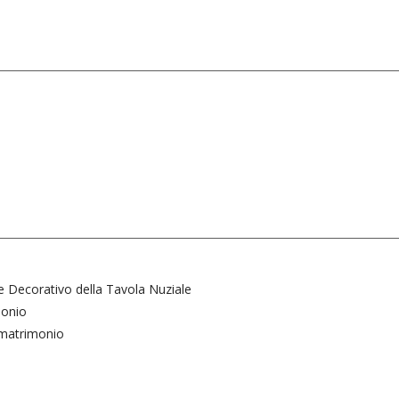
o
re Decorativo della Tavola Nuziale
monio
l matrimonio