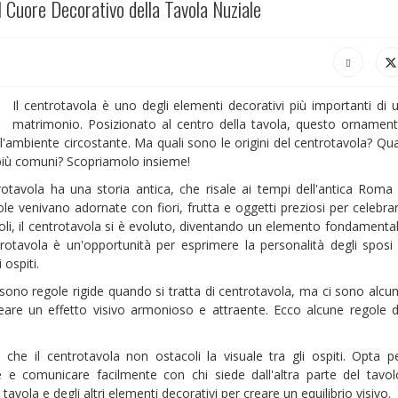
l Cuore Decorativo della Tavola Nuziale
Il centrotavola è uno degli elementi decorativi più importanti di 
matrimonio. Posizionato al centro della tavola, questo ornamen
ll'ambiente circostante. Ma quali sono le origini del centrotavola? Qua
 più comuni? Scopriamolo insieme!
rotavola ha una storia antica, che risale ai tempi dell'antica Roma
vole venivano adornate con fiori, frutta e oggetti preziosi per celebra
coli, il centrotavola si è evoluto, diventando un elemento fondamenta
entrotavola è un'opportunità per esprimere la personalità degli sposi
 ospiti.
ono regole rigide quando si tratta di centrotavola, ma ci sono alcu
reare un effetto visivo armonioso e attraente. Ecco alcune regole 
 che il centrotavola non ostacoli la visuale tra gli ospiti. Opta p
 e comunicare facilmente con chi siede dall'altra parte del tavol
avola e degli altri elementi decorativi per creare un equilibrio visivo.