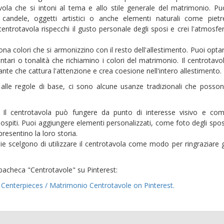
ola che si intoni al tema e allo stile generale del matrimonio. Pu
 candele, oggetti artistici o anche elementi naturali come pietr
 centrotavola rispecchi il gusto personale degli sposi e crei l'atmosfe
na colori che si armonizzino con il resto dell'allestimento. Puoi opta
tari o tonalità che richiamino i colori del matrimonio. Il centrotavo
nte che cattura l'attenzione e crea coesione nell'intero allestimento.
e alle regole di base, ci sono alcune usanze tradizionali che posso
: Il centrotavola può fungere da punto di interesse visivo e co
ospiti. Puoi aggiungere elementi personalizzati, come foto degli spos
resentino la loro storia.
ie scelgono di utilizzare il centrotavola come modo per ringraziare g
bacheca "Centrotavole" su Pinterest:
Centerpieces / Matrimonio Centrotavole on Pinterest.