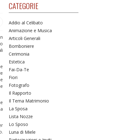
CATEGORIE
Addio al Celibato
Animazione e Musica
un
Articoli Generali
to
Bomboniere
li
Cerimonia
Estetica
 e
Fai-Da-Te
re
Fiori
le
Fotografo
 e
Il Rapporto
Il Tema Matrimonio
ne
La Sposa
da
Lista Nozze
Lo Sposo
er
o.
Luna di Miele
Partecipazioni e Inviti