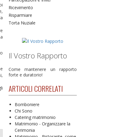
oi
Ricevimento
e,
Risparmiare
ra
Torta Nuziale
re
la
no
Il Vostro Rapporto
me
Come mantenere un rapporto
forte e duratorio!
i,
ARTICOLI CORRELATI
li
Bomboniere
Chi Sono
Catering matrimonio
Matrimonio - Organizzare la
Cerimonia
Matrimonio - Ristorante, come