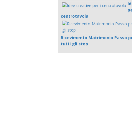
Id
pe
centrotavola
Ricevimento Matrimonio Passo pe
tutti gli step