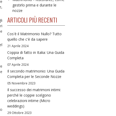
re
gestirlo prima e durante le
e,
nozze
ARTICOLI PIÙ RECENTI
li
ri
 e
Cos'è il Matrimonio Nullo? Tutto
quello che c'è da sapere
el
21 Aprile 2024
Coppia di fatto in Italia: Una Guida
Completa
07 Aprile 2024
re
Il secondo matrimonio: Una Guida
e
Completa per le Seconde Nozze
05 Novembre 2023
Il successo dei matrimoni intimi:
perché le coppie scelgono
celebrazioni intime (Micro
weddings)
 o
29 Ottobre 2023