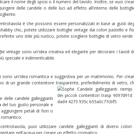
ndicare il nome degli sposi o il numero del tavolo. Inoltre, se vuoi crea
gere delle candele o delle luci ad effetto all'interno delle bottigli
ogliente.
entrotavola è che possono essere personalizzati in base ai gusti deg
abby chic, potete utilizzare bottiglie vintage dai colori pastello e fio
eferite uno stile più rustico, potete scegliere bottiglie di vetro verde
lie vintage sono un'idea creativa ed elegante per decorare i tavoli d
ù speciale e indimenticabile.
ti sono un'idea romantica e suggestiva per un matrimonio. Per crea
no di un grande contenitore trasparente, preferibilmente di vetro,
ch
e delle candele galleggianti
a del tuo gusto personale e
aggiungere petali di fiori o
ù romantico.
ntrotavola, puoi utilizzare candele galleggianti di diversi colori
mentare nell'acqua per creare un effetto cromatico.