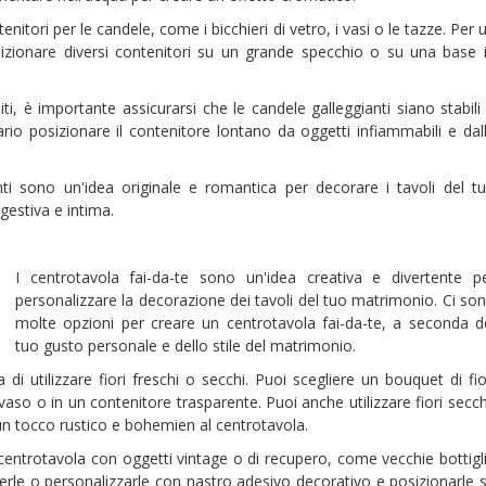
ontenitori per le candele, come i bicchieri di vetro, i vasi o le tazze. Per 
sizionare diversi contenitori su un grande specchio o su una base 
iti, è importante assicurarsi che le candele galleggianti siano stabili
ario posizionare il contenitore lontano da oggetti infiammabili e dal
nti sono un'idea originale e romantica per decorare i tavoli del t
estiva e intima.
I centrotavola fai-da-te sono un'idea creativa e divertente p
personalizzare la decorazione dei tavoli del tuo matrimonio. Ci so
molte opzioni per creare un centrotavola fai-da-te, a seconda d
tuo gusto personale e dello stile del matrimonio.
 di utilizzare fiori freschi o secchi. Puoi scegliere un bouquet di fio
 vaso o in un contenitore trasparente. Puoi anche utilizzare fiori secch
n tocco rustico e bohemien al centrotavola.
 centrotavola con oggetti vintage o di recupero, come vecchie bottigl
gerle o personalizzarle con nastro adesivo decorativo e posizionarle 