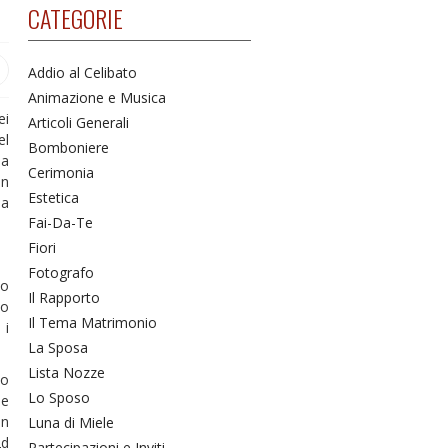
CATEGORIE
Addio al Celibato
Animazione e Musica
ei
Articoli Generali
el
Bomboniere
la
Cerimonia
In
Estetica
la
Fai-Da-Te
Fiori
Fotografo
to
Il Rapporto
 o
Il Tema Matrimonio
 i
La Sposa
Lista Nozze
lo
Lo Sposo
 e
Luna di Miele
Partecipazioni e Inviti