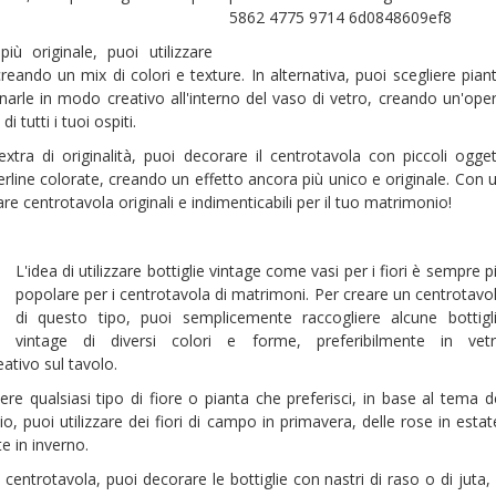
iù originale, puoi utilizzare
creando un mix di colori e texture. In alternativa, puoi scegliere pian
narle in modo creativo all'interno del vaso di vetro, creando un'ope
i tutti i tuoi ospiti.
xtra di originalità, puoi decorare il centrotavola con piccoli ogget
erline colorate, creando un effetto ancora più unico e originale. Con 
zare centrotavola originali e indimenticabili per il tuo matrimonio!
L'idea di utilizzare bottiglie vintage come vasi per i fiori è sempre p
popolare per i centrotavola di matrimoni. Per creare un centrotavo
di questo tipo, puoi semplicemente raccogliere alcune bottigl
vintage di diversi colori e forme, preferibilmente in vet
ativo sul tavolo.
iere qualsiasi tipo di fiore o pianta che preferisci, in base al tema d
 puoi utilizzare dei fiori di campo in primavera, delle rose in estat
te in inverno.
centrotavola, puoi decorare le bottiglie con nastri di raso o di juta,