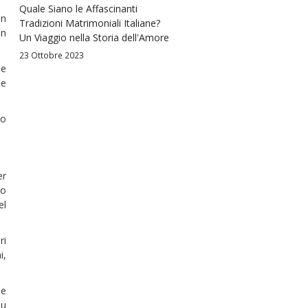
Quale Siano le Affascinanti
un
Tradizioni Matrimoniali Italiane?
in
Un Viaggio nella Storia dell'Amore
23 Ottobre 2023
 e
le
uo
er
no
el
ri
i,
ie
su