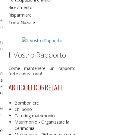
Ricevimento
Risparmiare
te
Torta Nuziale
ra
ti
un
Il Vostro Rapporto
Come mantenere un rapporto
iù
forte e duratorio!
la
ARTICOLI CORRELATI
ie
ro
Bomboniere
el
Chi Sono
e,
Catering matrimonio
Matrimonio - Organizzare la
Cerimonia
 o
Matrimonio - Ristorante, come