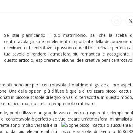
Se stai pianificando il tuo matrimonio, sai che la scelta d
centrotavola giusti è un elemento importante della decorazione d
ricevimento. I centrotavola possono dare il tocco finale perfetto al
tua tavola e rendere l'atmosfera più romantica e accogliente. 
questo articolo, esploreremo alcune idee creative per i centrotavo
e più popolare per i centrotavola di matrimoni, grazie al loro aspet
ione. Una delle opzioni più diffuse è quella di utilizzare piccoli cactus
ati in piccole scatole di legno o vasi di terracotta. In questo modo,
 e rustico, ma allo stesso tempo molto raffinato.
nde, puoi utilizzare un grande vaso di vetro trasparente, riempiendo
o di centrotavola è perfetto se vuoi creare un'atmosfera
minimalista
rente sono molto versatili e si
onio, dal più elegante al più