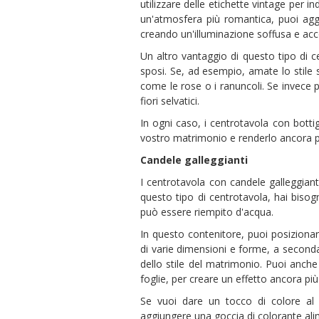
utilizzare delle etichette vintage per i
un'atmosfera più romantica, puoi aggiun
creando un'illuminazione soffusa e acc
Un altro vantaggio di questo tipo di c
sposi. Se, ad esempio, amate lo stile sh
come le rose o i ranuncoli. Se invece pr
fiori selvatici.
In ogni caso, i centrotavola con bottig
vostro matrimonio e renderlo ancora pi
Candele galleggianti
I centrotavola con candele galleggian
questo tipo di centrotavola, hai bisog
può essere riempito d'acqua.
In questo contenitore, puoi posizionar
di varie dimensioni e forme, a second
dello stile del matrimonio. Puoi anche 
foglie, per creare un effetto ancora pi
Se vuoi dare un tocco di colore al ce
aggiungere una goccia di colorante ali